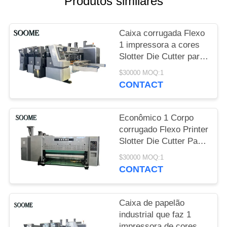
Produtos similares
MAPA
DO
Caixa corrugada Flexo
SITE
1 impressora a cores
Slotter Die Cutter para
POLÍTICA
a fabricação de caixas
$30000 MOQ:1
de pizza
DE
CONTACT
PRIVACIDADE
Econômico 1 Corpo
corrugado Flexo Printer
Slotter Die Cutter Para
Pequena caixa de
$30000 MOQ:1
impressão de
CONTACT
fabricação
Caixa de papelão
industrial que faz 1
impressora de cores