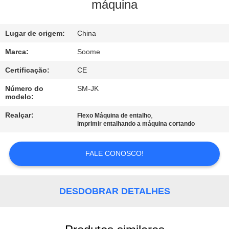
máquina
CONTROLE
Lugar de origem:
China
DE
QUALIDADE
Marca:
Soome
Certificação:
CE
CONTACTE-
Número do
SM-JK
modelo:
NOS
Realçar:
,
Flexo Máquina de entalho
imprimir entalhando a máquina cortando
SOLICITE
UM
FALE CONOSCO!
ORÇAMENTO
DESDOBRAR DETALHES
VR