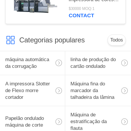
Slotter máquina de
$30000 MOQ:1
corte de die
CONTACT
Categorias populares
Todos
máquina automática
linha de produção do
da corrugação
cartão ondulado
A impressora Slotter
Máquina fina do
de Flexo morre
marcador da
cortador
talhadeira da lâmina
Máquina de
Papelão ondulado
estratificação da
máquina de corte
flauta