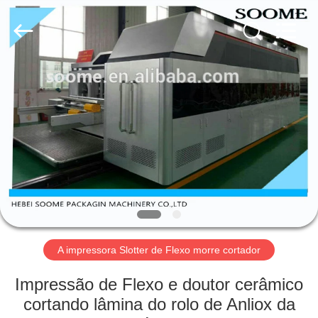
HEBEI
SOOME
PACKAGING
MACHINERY
CO.,LTD.
All
Rights
Reserved.
PARA
CASA
PRODUTOS
SOBRE
NÓS
VISITA
A impressora Slotter de Flexo morre cortador
À
Impressão de Flexo e doutor cerâmico
FÁBRICA
cortando lâmina do rolo de Anliox da