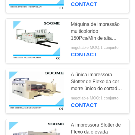
alimentação da sução
CONTACT
da borda de ataque
CONTROLE
DE
Máquina de impressão
QUALIDADE
multicolorido
150Pcs/Min de alta
velocidade de Flexo
negotiable MOQ:1 conjunto
CONTACTE-
para caixa ondulada
CONTACT
NOS
A única impressora
SOLICITE
Slotter de Flexo da cor
UM
morre único do cortador
unido firmemente com a
ORÇAMENTO
negotiable MOQ:1 conjunto
imagem excelente
CONTACT
VR
A impressora Slotter de
Flexo da elevada