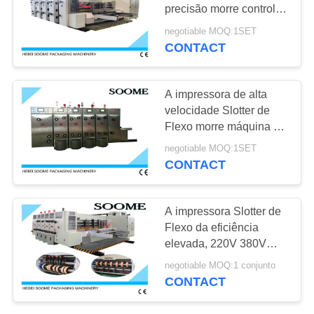
MAPA
precisão morre controle
DO
do PLC do cortador para
negotiable MOQ:1SET
caixas onduladas
CONTACT
SITE
POLÍTICA
A impressora de alta
velocidade Slotter de
DE
Flexo morre máquina de
PRIVACIDADE
impressão da caixa do
negotiable MOQ:1SET
cortador com PLC
CONTACT
A impressora Slotter de
Flexo da eficiência
elevada, 220V 380V
corrugou a máquina de
negotiable MOQ:1 conjunto
impressão da caixa
CONTACT