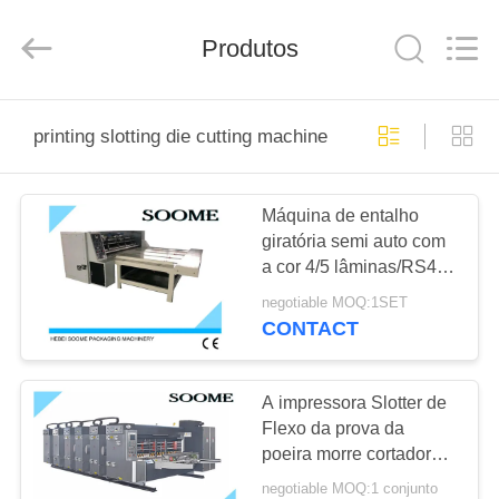
HEBEI
SOOME
PACKAGING
Produtos
MACHINERY
CO.,LTD.
All
Rights
Reserved.
PARA
printing slotting die cutting machine
CASA
Máquina de entalho
PRODUTOS
giratória semi auto com
a cor 4/5 lâminas/RS4
SOBRE
personalizada
negotiable MOQ:1SET
NÓS
CONTACT
VISITA
A impressora Slotter de
Flexo da prova da
À
poeira morre cortador
FÁBRICA
com sistema de
negotiable MOQ:1 conjunto