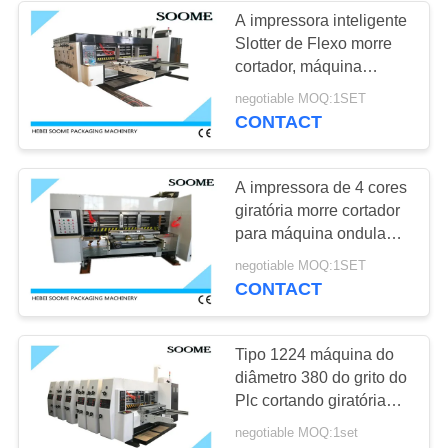
A impressora inteligente
Slotter de Flexo morre
cortador, máquina
colorida da cartonagem
negotiable MOQ:1SET
da caixa
CONTACT
A impressora de 4 cores
giratória morre cortador
para máquina ondulada
da caixa da caixa do
negotiable MOQ:1SET
fruto
CONTACT
Tipo 1224 máquina do
diâmetro 380 do grito do
Plc cortando giratória
para corrugado
negotiable MOQ:1set